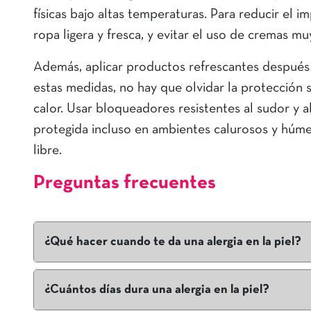
físicas bajo altas temperaturas. Para reducir el 
ropa ligera y fresca, y evitar el uso de cremas m
Además, aplicar productos refrescantes después
estas medidas, no hay que olvidar la protección so
calor. Usar bloqueadores resistentes al sudor y 
protegida incluso en ambientes calurosos y húmed
libre.
Preguntas frecuentes
¿Qué hacer cuando te da una alergia en la piel?
Lo importante es conocer el por qué el origen de la al
medidas se pueden usar compresas frías y cremas calma
¿Cuántos días dura una alergia en la piel?