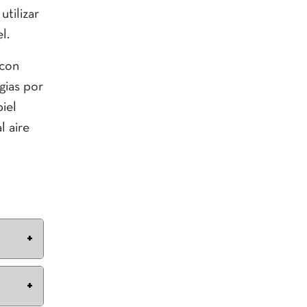
utilizar
el.
 con
gias por
iel
l aire
rimeras