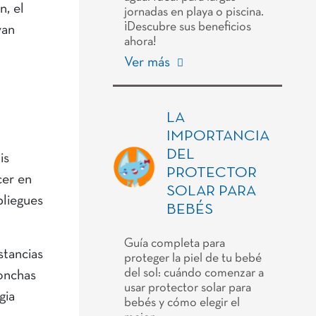
n, el
jornadas en playa o piscina.
¡Descubre sus beneficios
van
ahora!
Ver más
LA
IMPORTANCIA
DEL
is
PROTECTOR
cer en
SOLAR PARA
pliegues
BEBÉS
Guía completa para
stancias
proteger la piel de tu bebé
del sol: cuándo comenzar a
ronchas
usar protector solar para
gia
bebés y cómo elegir el