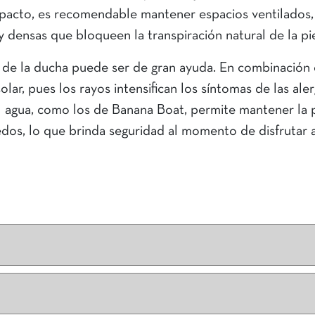
impacto, es recomendable mantener espacios ventilados, 
uy densas que bloqueen la transpiración natural de la pi
 de la ducha puede ser de gran ayuda. En combinación
lar, pues los rayos intensifican los síntomas de las aler
al agua, como los de Banana Boat, permite mantener la p
os, lo que brinda seguridad al momento de disfrutar a
ergia, por eso, lo recomendable es ir a un dermatólogo, y como p
ntes.