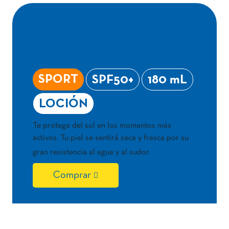
DRY BALANCE
LOCIÓN
SPORT
SPF50+
180 mL
LOCIÓN
Te protege del sol en los momentos más
activos. Tu piel se sentirá seca y fresca por su
gran resistencia al agua y al sudor.
Comprar