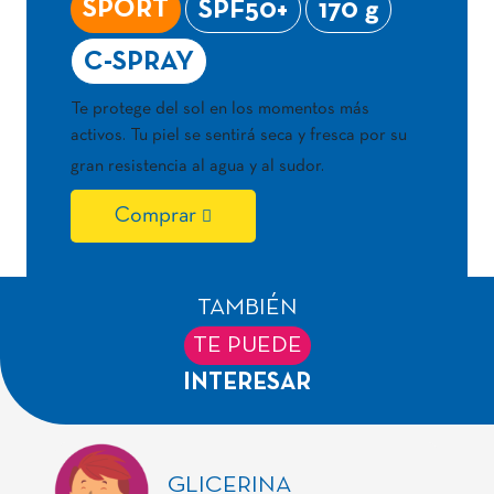
SPORT
SPF50+
170 g
C-SPRAY
Te protege del sol en los momentos más
activos. Tu piel se sentirá seca y fresca por su
gran resistencia al agua y al sudor.
Comprar
TAMBIÉN
TE PUEDE
INTERESAR
GLICERINA