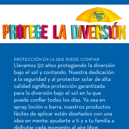
PROTECCIÓN EN LA QUE PUEDE CONFIAR
Llevamos 50 años protegiendo la diversión
bajo el sol y contando. Nuestra dedicación
a la seguridad y al protector solar de alta
calidad significa protección garantizada
para la diversión bajo el sol en la que
puede confiar todos los días. Ya sea en
spray, loción o barra, nuestros productos
fáciles de aplicar están diseñados con una
idea en mente: ayudarte a ti y a tu familia a
disfrutar cada momento al aire libre.