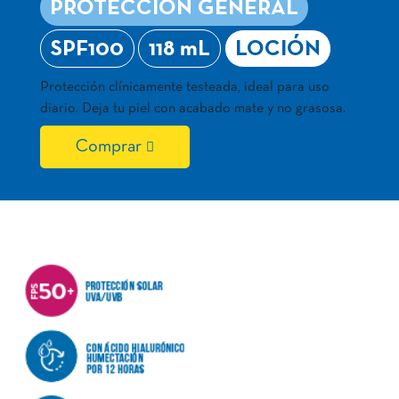
PROTECCIÓN GENERAL
SPF100
118 mL
LOCIÓN
Protección clínicamente testeada, ideal para uso
diario. Deja tu piel con acabado mate y no grasosa.
Comprar