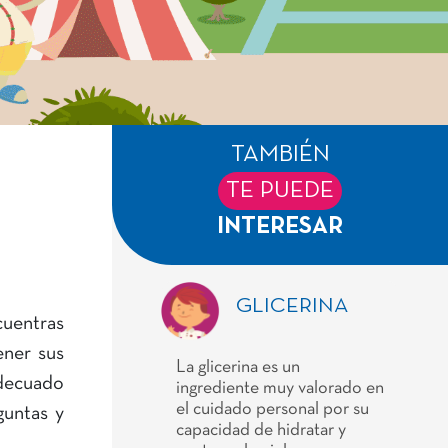
TAMBIÉN
TE PUEDE
INTERESAR
GLICERINA
cuentras
ener sus
La glicerina es un
adecuado
ingrediente muy valorado en
el cuidado personal por su
guntas y
capacidad de hidratar y