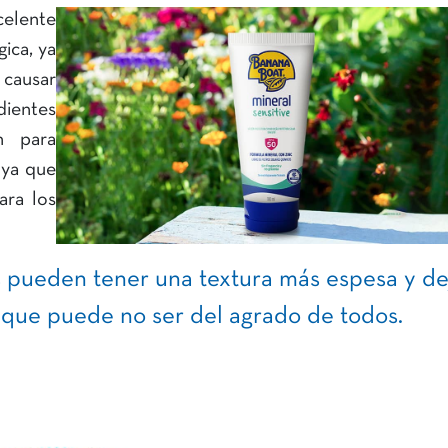
celente
ica, ya
causar
dientes
n para
 ya que
ara los
s pueden tener una textura más espesa y de
o que puede no ser del agrado de todos.