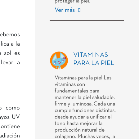
proteger la piel.
Ver más
 debemos
ica a la
e sol es
VITAMINAS
levar a
PARA LA PIEL
Vitaminas para la piel Las
vitaminas son
fundamentales para
mantener la piel saludable,
firme y luminosa. Cada una
do como
cumple funciones distintas,
rayos UV
desde ayudar a unificar el
tono hasta mejorar la
Contiene
producción natural de
adiación
colágeno. Muchas veces, la